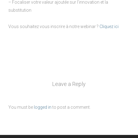
– Focaliser votre valeur ajoutée sur l’innovation et la
substitution
Vous souhaitez vous inscrire à notre webinar ?
Cliquez ici
Leave a Reply
You must be
logged in
to post a comment.