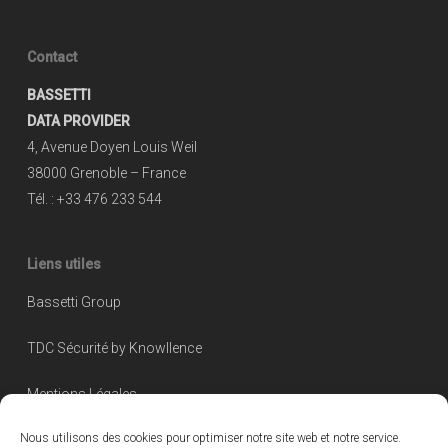
Contact
BASSETTI
DATA PROVIDER
4, Avenue Doyen Louis Weil
38000 Grenoble – France
Tél. : +33 476 233 544
Liens utiles
Bassetti Group
TDC Sécurité by Knowllence
Mentions Légales
Nous utilisons des cookies pour optimiser notre site web et notre service.