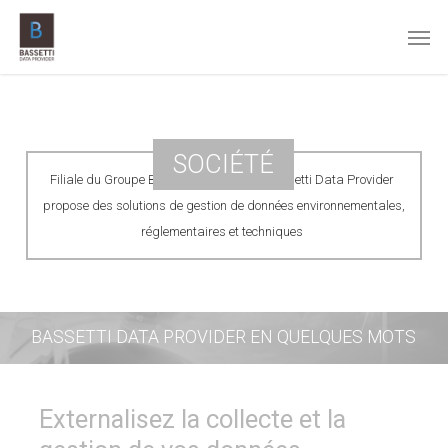
Skip
Men
to
main
content
SOCIÉTÉ
Filiale du Groupe BASSETTI, la société Bassetti Data Provider
propose des solutions de gestion de données environnementales,
réglementaires et techniques
BASSETTI DATA PROVIDER EN QUELQUES MOTS
Externalisez la collecte et la