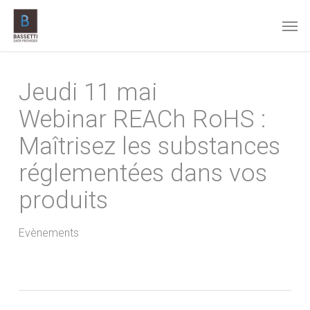
Skip
Men
to
main
content
Jeudi 11 mai
Webinar REACh RoHS :
Maîtrisez les substances
réglementées dans vos
produits
Evènements