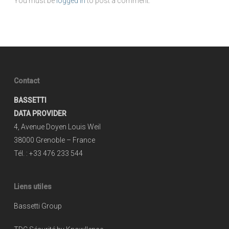
You must be
logged in
to post a comment.
Contact
BASSETTI
DATA PROVIDER
4, Avenue Doyen Louis Weil
38000 Grenoble – France
Tél. : +33 476 233 544
Liens utiles
Bassetti Group