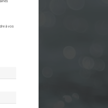
aines
dre à vos