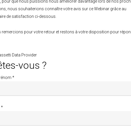
, pour que nous puissions nous améliorer davantage lors de nos proch
ons, nous souhaiterions connaître votre avis sur ce Webinar grâce au
ire de satisfaction ci-dessous.
remercions pour votre retour et restons à votre disposition pour répon
assetti Data Provider
êtes-vous ?
rénom *
 *