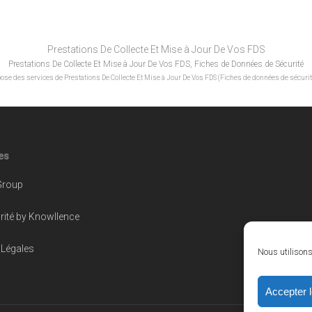
Prestations De Collecte Et Mise à Jour De Vos FDS
Prestations De Collecte Et Mise à Jour De Vos FDS, Fiches de Données de Sécurité
pose des services de Prestations De Collecte Et Mise à Jour De Vos FDS (Fiches de données de sécurit
les
Group
ité by Knowllence
 Légales
Nous utilisons 
Accepter 