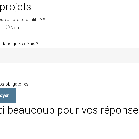
projets
us un projet identifié ? *
i
Non
", dans quels délais ?
z
s obligatoires.
i beaucoup pour vos réponses