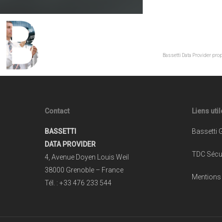
Bassetti Data Provider pro
Contact
Liens uti
BASSETTI
Bassetti 
DATA PROVIDER
TDC Sécur
4, Avenue Doyen Louis Weil
38000 Grenoble – France
Mentions
Tél. : +33 476 233 544