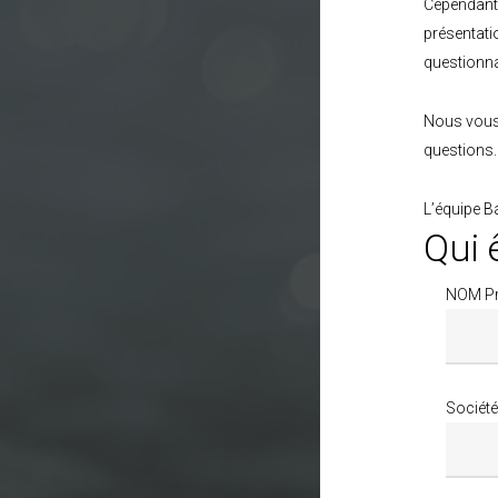
Cependant
présentati
questionna
Nous vous 
questions.
L’équipe B
Qui 
NOM P
Société