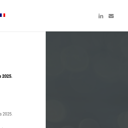
linkedin
email
s 2025.
s 2025.