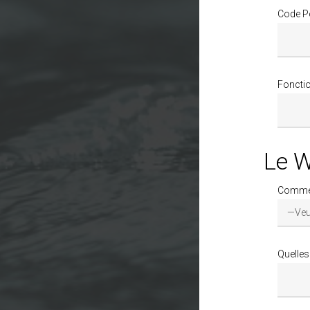
Code P
Foncti
Le W
Comment
Quelles