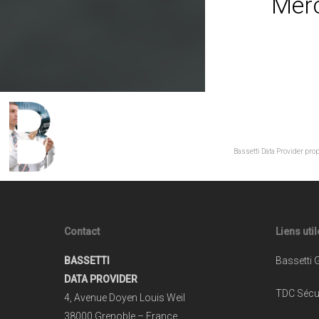
Merc
vide.
Bassetti Data Provider pro
Contact
Liens uti
BASSETTI
Bassetti 
DATA PROVIDER
TDC Sécur
4, Avenue Doyen Louis Weil
38000 Grenoble – France