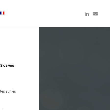
linkedin
email
DS de vos
tes sur les