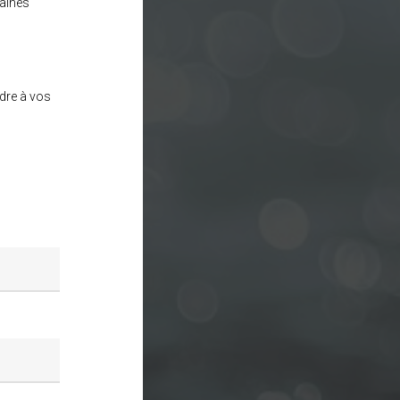
aines
dre à vos