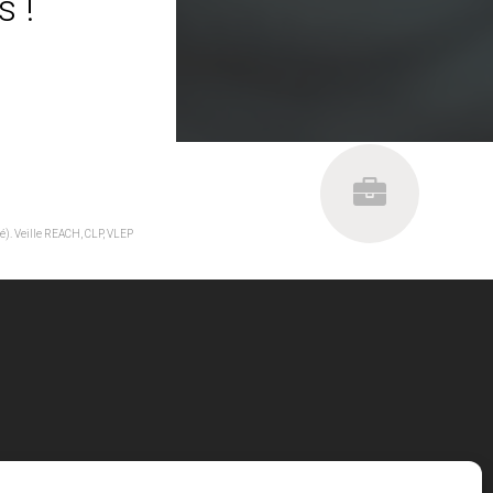
 !
é). Veille REACH, CLP, VLEP