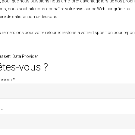
, pour que nous puissions nous améliorer davantage lors de nos proch
ons, nous souhaiterions connaître votre avis sur ce Webinar grâce au
ire de satisfaction ci-dessous.
remercions pour votre retour et restons à votre disposition pour répon
assetti Data Provider
êtes-vous ?
rénom *
 *