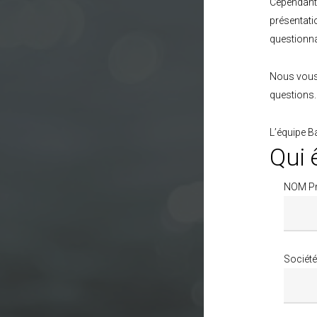
Cependant
présentati
questionna
Nous vous 
questions.
L’équipe B
Qui 
NOM P
Société