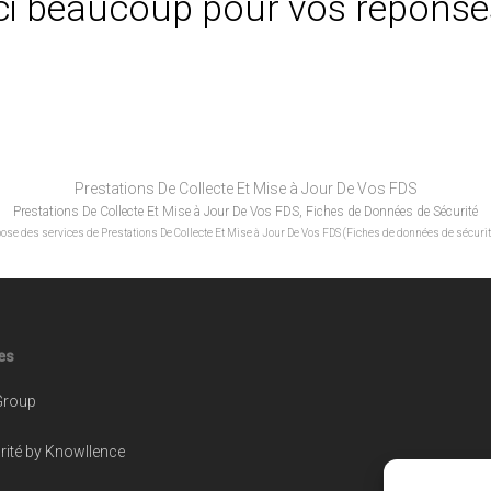
i beaucoup pour vos réponses
Prestations De Collecte Et Mise à Jour De Vos FDS
Prestations De Collecte Et Mise à Jour De Vos FDS, Fiches de Données de Sécurité
pose des services de Prestations De Collecte Et Mise à Jour De Vos FDS (Fiches de données de sécurit
les
Group
ité by Knowllence