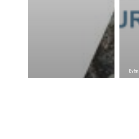
Evèn
Mar
We
FO
Col
Evènement passé
Jeudi 22 Mai
les
Conflict Minerals : Les
ass