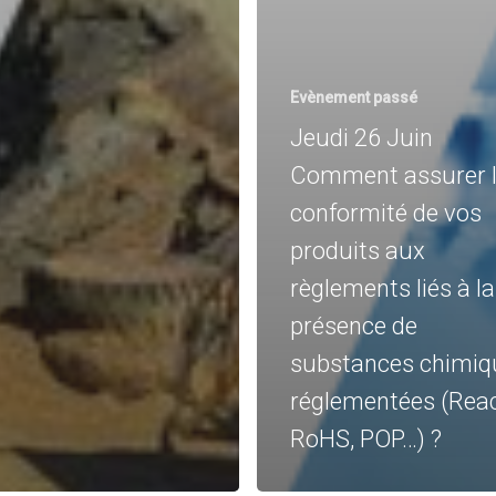
Evènement passé
Jeudi 26 Juin
Comment assurer 
conformité de vos
produits aux
règlements liés à la
présence de
substances chimiq
réglementées (Rea
RoHS, POP…) ?