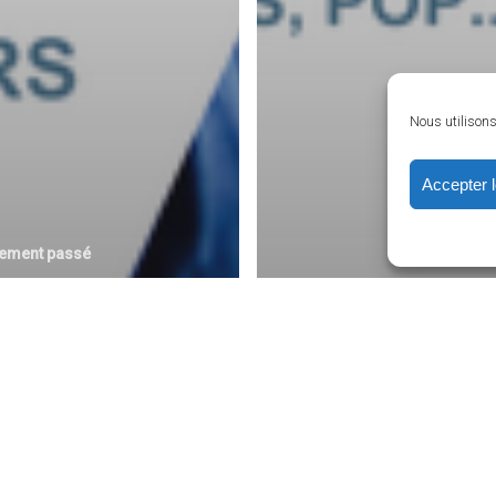
Nous utilisons 
Accepter 
ement passé
di 27 Mai
binar ENQUÊTE
Evènement passé
URNISSEURS :
Jeudi 15 Mai
lecter et valoriser
Comment assurer 
 informations
conformité de vos 
ociées à ses
aux règlements liés