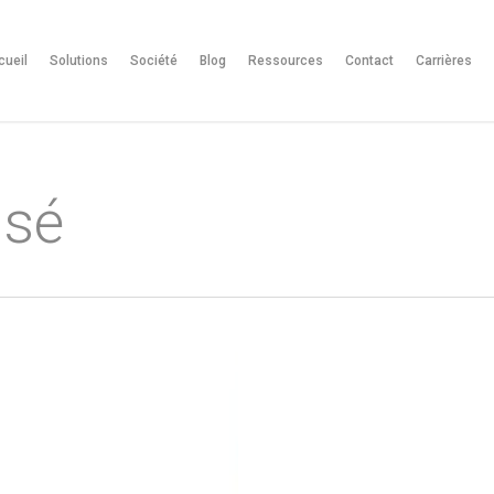
cueil
Solutions
Société
Blog
Ressources
Contact
Carrières
ssé
Jeudi
26
Juin
Comment
assurer