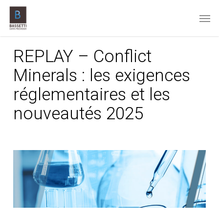
Skip
Men
to
main
content
REPLAY – Conflict
Minerals : les exigences
réglementaires et les
nouveautés 2025