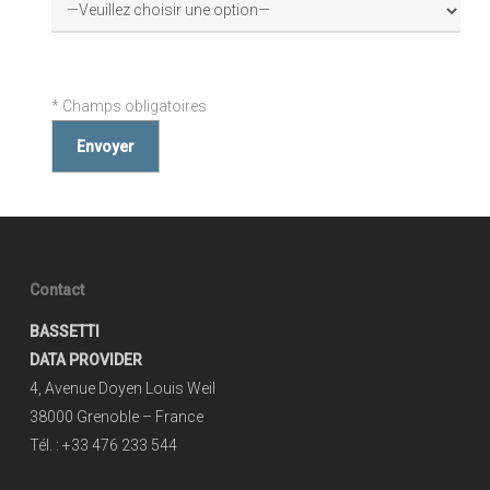
Veuillez
laisser
* Champs obligatoires
ce
champ
vide.
Contact
BASSETTI
DATA PROVIDER
4, Avenue Doyen Louis Weil
38000 Grenoble – France
Tél. : +33 476 233 544