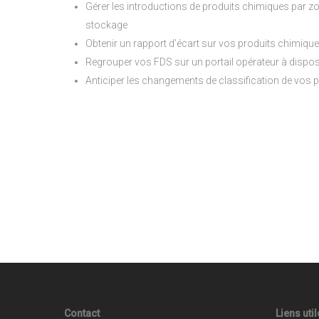
Gérer les introductions de produits chimiques par zo
stockage
Obtenir un rapport d’écart sur vos produits chimique
Regrouper vos FDS sur un portail opérateur à dispo
Anticiper les changements de classification de vos 
Contact
Liens uti