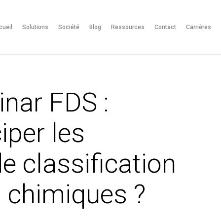
cueil
Solutions
Société
Blog
Ressources
Contact
Carrières
nar FDS :
per les
 classification
s chimiques ?