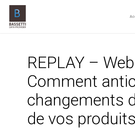
Skip
to
Ac
main
content
REPLAY – Webi
Comment antici
changements de
de vos produit