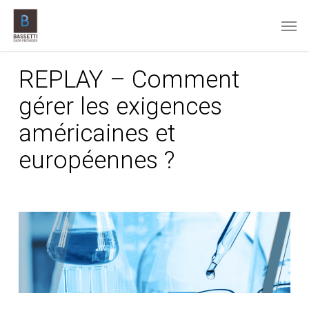
Skip
Men
to
main
content
REPLAY – Comment
gérer les exigences
américaines et
européennes ?