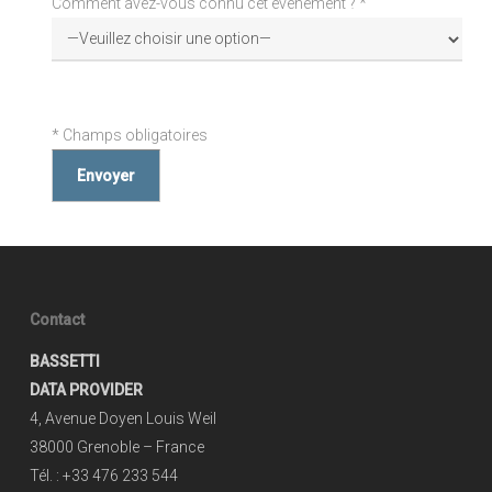
Comment avez-vous connu cet événement ? *
Veuillez
laisser
* Champs obligatoires
ce
champ
vide.
Contact
BASSETTI
DATA PROVIDER
4, Avenue Doyen Louis Weil
38000 Grenoble – France
Tél. : +33 476 233 544